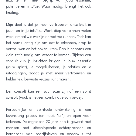
inzichten en meer begrip van jouw essentie,
potentie en intuïtie. Waar nodig, brengt het ook
healing.
Mijn doel is dat je meer vertrouwen ontwikkelt in
jezelf en in je intuïtie. Want diep vanbinnen weten
we allemaal wie we zijn en wat we kunnen. Toch kan
het soms lastig zijn om dat te erkennen, erop te
vertrouwen en het ook te uiten. Dan is er soms een
klein zetje nodig om verder te komen. Tijdens een
consult kun je inzichten krijgen in jouw essentie
(jouw spirit), je mogelijkheden, je relaties en je
uitdagingen, zodat je met meer vertrouwen en
helderheid bewuste keuzes kunt maken.
Een consult kan een soul scan zijn of een spirit
consult (vaak is het een combinatie van beide).
Persoonlijke en spirituele ontwikkeling is een
levenslang proces (en nooit "af") en open voor
iedereen.
De afgelopen 20 jaar heb ik gewerkt met
mensen met uiteenlopende achtergronden en
beroepen: van bedrijfsleven en onderwijs tot