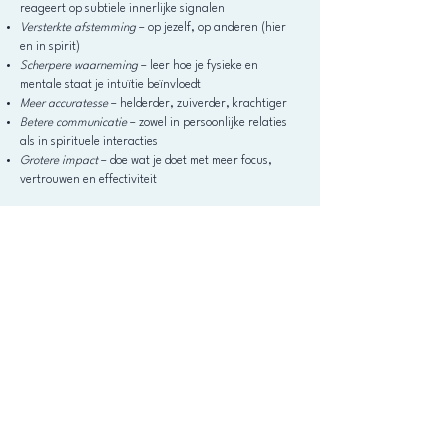
reageert op subtiele innerlijke signalen
Versterkte afstemming
– op jezelf, op anderen (hier
en in spirit)
Scherpere waarneming
– leer hoe je fysieke en
mentale staat je intuïtie beïnvloedt
Meer accuratesse
– helderder, zuiverder, krachtiger
Betere communicatie
– zowel in persoonlijke relaties
als in spirituele interacties
Grotere impact
– doe wat je doet met meer focus,
vertrouwen en effectiviteit
Wanneer je leert hoe jouw mind, body &
spirit met elkaar in verbinding staan,
ontstaat er een natuurlijke synchronie in
je systeem – én met de wereld om je
heen.
En dát is de sleutel tot accurate, zuivere
waarneming. Je leert om de subtiele signalen van
je eigen lichaam en intuïtie te herkennen en te
benutten. Het versterkt elke vorm van afstemming,
niet alleen in je mediumschap.