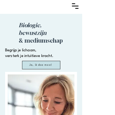
Biologie,
bewustzijn
& mediumschap
Begrijp je lichaam,
versterk je
intuïtieve
kracht.
Ja, ik doe mee!